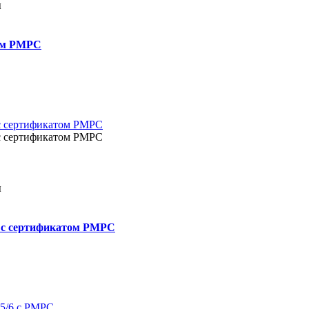
ы
ом РМРС
ы
 с сертификатом РМРС