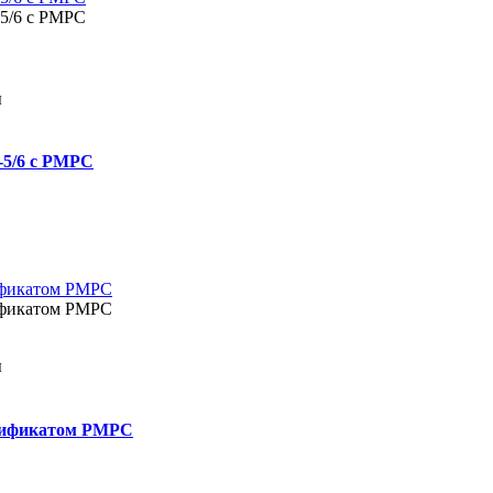
ы
-5/6 с РМРС
ы
ртификатом РМРС