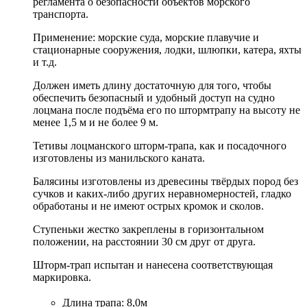
регламента о безопасности объектов морского
транспорта.
Применение: морские суда, морские плавучие и
стационарные сооружения, лодки, шлюпки, катера, яхты
и т.д.
Должен иметь длину достаточную для того, чтобы
обеспечить безопасный и удобный доступ на судно
лоцмана после подъёма его по штормтрапу на высоту не
менее 1,5 м и не более 9 м.
Тетивы лоцманского шторм-трапа, как и посадочного
изготовлены из манильского каната.
Балясины изготовлены из древесины твёрдых пород без
сучков и каких-либо других неравномерностей, гладко
обработаны и не имеют острых кромок и сколов.
Ступеньки жестко закреплены в горизонтальном
положении, на расстоянии 30 см друг от друга.
Шторм-трап испытан и нанесена соответствующая
маркировка.
Длина трапа: 8,0м