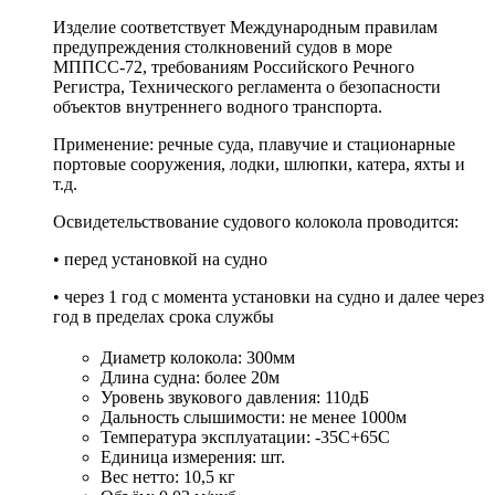
Изделие соответствует Международным правилам
предупреждения столкновений судов в море
МППСС-72, требованиям Российского Речного
Регистра, Технического регламента о безопасности
объектов внутреннего водного транспорта.
Применение: речные суда, плавучие и стационарные
портовые сооружения, лодки, шлюпки, катера, яхты и
т.д.
Освидетельствование судового колокола проводится:
• перед установкой на судно
• через 1 год с момента установки на судно и далее через
год в пределах срока службы
Диаметр колокола: 300мм
Длина судна: более 20м
Уровень звукового давления: 110дБ
Дальность слышимости: не менее 1000м
Температура эксплуатации: -35С+65С
Единица измерения: шт.
Вес нетто: 10,5 кг