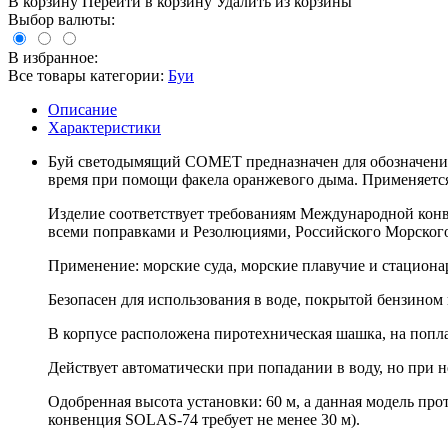
В корзину
Перейти в корзину
Удалить из корзины
Выбор валюты:
В избранное:
Все товары категории:
Буи
Описание
Характеристики
Буй светодымящий COMET предназначен для обозначения м
время при помощи факела оранжевого дыма. Применяется
Изделие соответствует требованиям Международной конв
всеми поправками и Резолюциями, Российского Морского 
Применение: морские суда, морские плавучие и стационар
Безопасен для использования в воде, покрытой бензином 
В корпусе расположена пиротехническая шашка, на попл
Действует автоматически при попадании в воду, но при 
Одобренная высота установки: 60 м, а данная модель п
конвенция SOLAS-74 требует не менее 30 м).