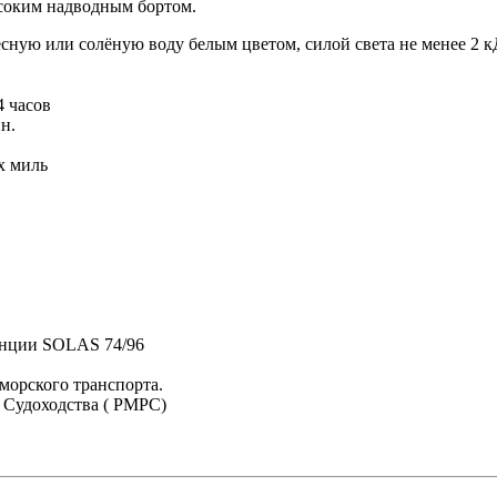
ысоким надводным бортом.
ную или солёную воду белым цветом, силой света не менее 2 кД
4 часов
н.
х миль
енции SOLAS 74/96
морского транспорта.
 Судоходства ( РМРС)