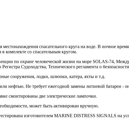
естонахождения спасательного круга на воде. В ночное время 
 в комплекте со спасательным кругом.
енции по охране человеческой жизни на море SOLAS-74, Между
Регистра Судоходства, Технического регламента о безопасности
ные сооружения, лодки, шлюпки, катера, яхты и т.д.
или нефтью. Не требует ежегодной замены литиевой батареи - он
авке смонтированы две электрические лампочки.
необходимости, может быть активирован вручную.
ротестирована изготовителем MARINE DISTRESS SIGNALS на усп