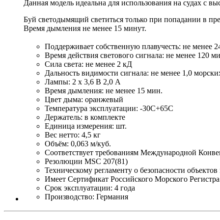
Данная модель идеальна для использования на судах с в
Буй светодымящий светиться только при попадании в прес
Время дымления не менее 15 минут.
Поддерживает собственную плавучесть: не менее 2
Время действия светового сигнала: не менее 120 ми
Сила света: не менее 2 кД
Дальность видимости сигнала: не менее 1,0 морски
Лампы: 2 x 3,6 В 2,0 A
Время дымления: не менее 15 мин.
Цвет дыма: оранжевый
Температура эксплуатации: -30С+65С
Держатель: в комплекте
Единица измерения: шт.
Вес нетто: 4,5 кг
Объём: 0,063 м/куб.
Соответствует требованиям Международной Конв
Резолюции MSC 207(81)
Техническому регламенту о безопасности объектов 
Имеет Сертификат Российского Морского Регистра
Срок эксплуатации: 4 года
Производство: Германия