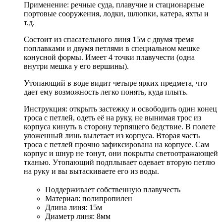
Применение: речные суда, плавучие и стационарные
портовые сооружения, лодки, шлюпки, катера, яхты и
т.д.
Состоит из спасательного линя 15м с двумя тремя
поплавками и двумя петлями в специальном мешке
конусной формы. Имеет 4 точки плавучести (одна
внутри мешка у его вершины).
Утопающий в воде видит четыре ярких предмета, что
дает ему возможность легко понять, куда плыть.
Инструкция: открыть застежку и освободить один конец
троса с петлей, одеть её на руку, не вынимая трос из
корпуса кинуть в сторону терпящего бедствие. В полете
уложенный линь вылетает из корпуса. Вторая часть
троса с петлей прочно зафиксирована на корпусе. Сам
корпус и шнур не тонут, они покрыты светоотражающей
тканью. Утопающий подплывает одевает вторую петлю
на руку и вы вытаскиваете его из воды.
Поддерживает собственную плавучесть
Материал: полипропилен
Длина линя: 15м
Диаметр линя: 8мм