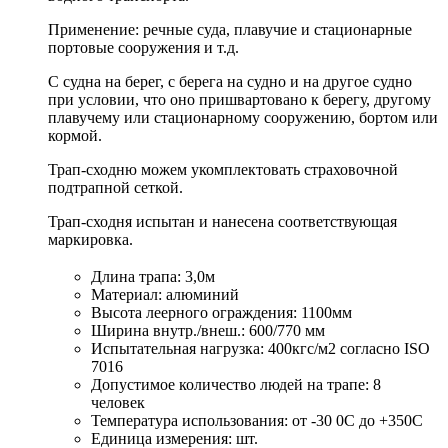
Применение: речные суда, плавучие и стационарные
портовые сооружения и т.д.
С судна на берег, с берега на судно и на другое судно
при условии, что оно пришвартовано к берегу, другому
плавучему или стационарному сооружению, бортом или
кормой.
Трап-сходню можем укомплектовать страховочной
подтрапной сеткой.
Трап-сходня испытан и нанесена соответствующая
маркировка.
Длина трапа: 3,0м
Материал: алюминий
Высота леерного ограждения: 1100мм
Ширина внутр./внеш.: 600/770 мм
Испытательная нагрузка: 400кгс/м2 согласно ISO
7016
Допустимое количество людей на трапе: 8
человек
Температура использования: от -30 0С до +350С
Единица измерения: шт.