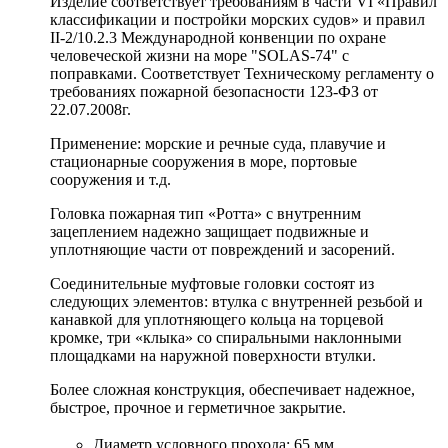
Изделие соответствует требованиям в части VI «Правил
классификации и постройки морских судов» и правил
II-2/10.2.3 Международной конвенции по охране
человеческой жизни на море "SOLAS-74" с
поправками. Соответствует Техническому регламенту о
требованиях пожарной безопасности 123-ФЗ от
22.07.2008г.
Применение: морские и речные суда, плавучие и
стационарные сооружения в море, портовые
сооружения и т.д.
Головка пожарная тип «Ротта» с внутренним
зацеплением надежно защищает подвижные и
уплотняющие части от повреждений и засорений.
Соединительные муфтовые головки состоят из
следующих элементов: втулка с внутренней резьбой и
канавкой для уплотняющего кольца на торцевой
кромке, три «клыка» со спиральными наклонными
площадками на наружной поверхности втулки.
Более сложная конструкция, обеспечивает надежное,
быстрое, прочное и герметичное закрытие.
Диаметр условного прохода: 65 мм