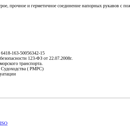
трое, прочное и герметичное соединение напорных рукавов с п
 6418-163-50056342-15
езопасности 123-ФЗ от 22.07.2008г.
морского транспорта.
 Судоходства ( РМРС)
луатации
 ISO