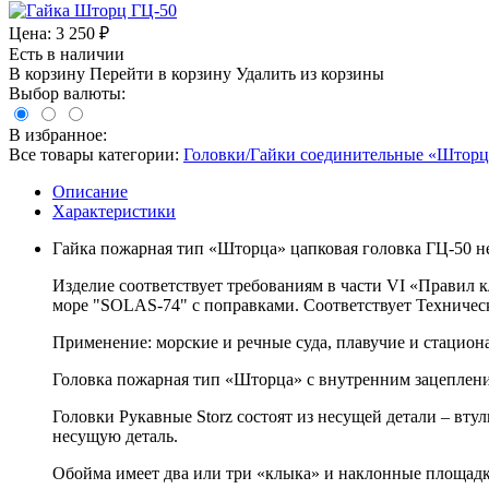
Цена:
3 250
₽
Есть в наличии
В корзину
Перейти в корзину
Удалить из корзины
Выбор валюты:
В избранное:
Все товары категории:
Головки/Гайки соединительные «Шторц
Описание
Характеристики
Гайка пожарная тип «Шторца» цапковая головка ГЦ-50 н
Изделие соответствует требованиям в части VI «Правил 
море "SOLAS-74" с поправками. Соответствует Техническ
Применение: морские и речные суда, плавучие и стацион
Головка пожарная тип «Шторца» с внутренним зацеплен
Головки Рукавные Storz состоят из несущей детали – вту
несущую деталь.
Обойма имеет два или три «клыка» и наклонные площадки