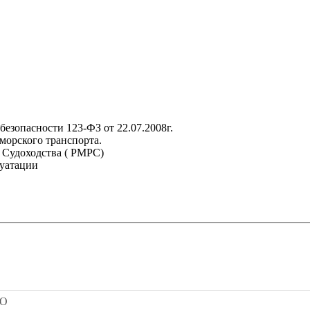
езопасности 123-ФЗ от 22.07.2008г.
морского транспорта.
 Судоходства ( РМРС)
луатации
SO