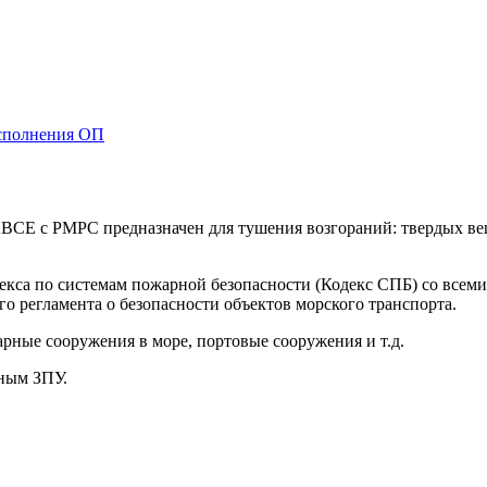
сполнения ОП
Е с РМРС предназначен для тушения возгораний: твердых вещес
екса по системам пожарной безопасности (Кодекс СПБ) со все
о регламента о безопасности объектов морского транспорта.
арные сооружения в море, портовые сооружения и т.д.
ным ЗПУ.