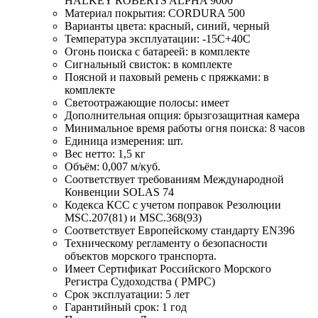
HALKEY ROBERTS ALPHA 9000
Материал покрытия: CORDURA 500
Варианты цвета: красный, синий, черный
Температура эксплуатации: -15С+40С
Огонь поиска с батареей: в комплекте
Сигнальный свисток: в комплекте
Поясной и паховый ремень с пряжками: в
комплекте
Светоотражающие полосы: имеет
Дополнительная опция: брызгозащитная камера
Минимальное время работы огня поиска: 8 часов
Единица измерения: шт.
Вес нетто: 1,5 кг
Объём: 0,007 м/куб.
Соответствует требованиям Международной
Конвенции SOLAS 74
Кодекса КСС с учетом поправок Резолюции
MSC.207(81) и MSC.368(93)
Соответствует Европейскому стандарту ЕN396
Техническому регламенту о безопасности
объектов морского транспорта.
Имеет Сертификат Российского Морского
Регистра Судоходства ( РМРС)
Срок эксплуатации: 5 лет
Гарантийный срок: 1 год